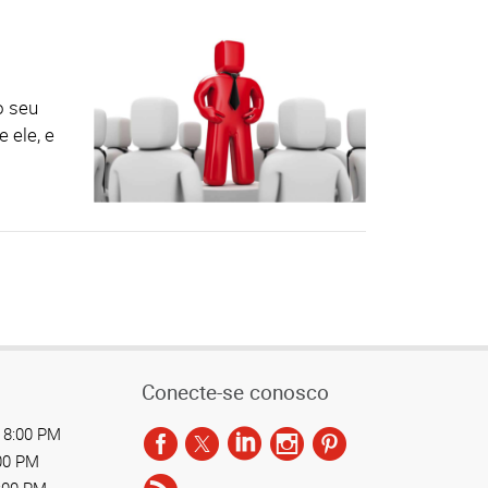
o seu
 ele, e
Conecte-se conosco
 8:00 PM
:00 PM