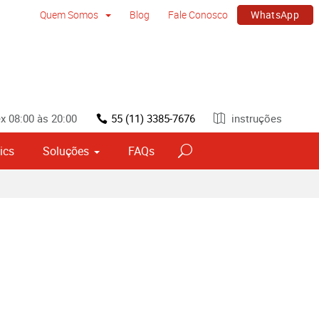
WhatsApp
Quem Somos
Blog
Fale Conosco
x 08:00 às 20:00
55 (11) 3385-7676
instruções
ics
Soluções
FAQs
vos
Sinalização por tipo e material