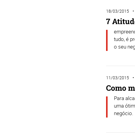
18/03/2015
7 Atitu
empreend
tudo, é p
o seu neg
11/03/2015
Como m
Para alc
uma ótim
negócio.