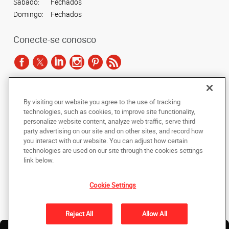
Sábado:
Fechados
Domingo:
Fechados
Conecte-se conosco
De acordo com as leis de direitos autorais, esta documentação não pode ser
By visiting our website you agree to the use of tracking
copiada, fotocopiada, reproduzida, traduzida ou reduzida a qualquer meio
technologies, such as cookies, to improve site functionality,
eletrônico ou forma legível por máquina, no todo ou em parte, sem o
personalize website content, analyze web traffic, serve third
consentimento prévio por escrito da AlphaGraphics Brasil.
party advertising on our site and on other sites, and record how
you interact with our website. You can adjust how certain
Copyright © 2024 AlphaGraphics Printshops do Brasil. Todos os direitos
technologies are used on our site through the cookies settings
reservados.
link below.
Avenida das Nações Unidas, 12901 - Loja 145
,
São Paulo
,
Sao Paulo
04578-
000
BR
Cookie Settings
De volta ao topo
Reject All
Allow All
Política de Privacidade