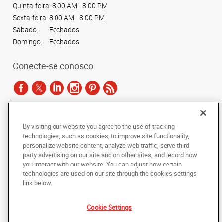
Quinta-feira:
8:00 AM - 8:00 PM
Sexta-feira:
8:00 AM - 8:00 PM
Sábado:
Fechados
Domingo:
Fechados
Conecte-se conosco
De acordo com as leis de direitos autorais, esta documentação não pode ser
By visiting our website you agree to the use of tracking
copiada, fotocopiada, reproduzida, traduzida ou reduzida a qualquer meio
technologies, such as cookies, to improve site functionality,
eletrônico ou forma legível por máquina, no todo ou em parte, sem o
personalize website content, analyze web traffic, serve third
consentimento prévio por escrito da AlphaGraphics Brasil.
party advertising on our site and on other sites, and record how
you interact with our website. You can adjust how certain
Copyright © 2024 AlphaGraphics Printshops do Brasil. Todos os direitos
technologies are used on our site through the cookies settings
reservados.
link below.
Avenida das Nações Unidas, 12901 - Loja 145
,
São Paulo
,
Sao Paulo
04578-
000
BR
Cookie Settings