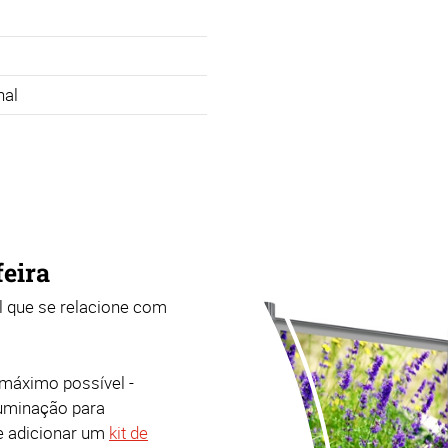
nal
feira
 que se relacione com
máximo possível -
luminação para
re adicionar um
kit de