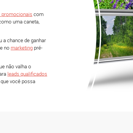
s promocionais
com
es como uma caneta,
ou a chance de ganhar
 e no
marketing
pré-
e não valha o
para
leads qualificados
a que você possa