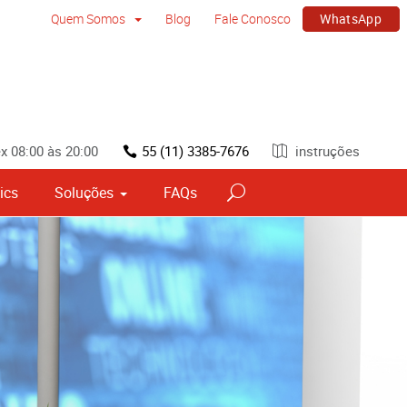
WhatsApp
Quem Somos
Blog
Fale Conosco
x 08:00 às 20:00
55 (11) 3385-7676
instruções
ics
Soluções
FAQs
vos
Sinalização por tipo e material