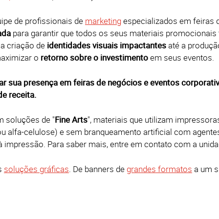
pe de profissionais de
marketing
especializados em feiras 
ada
para garantir que todos os seus materiais promocionai
a criação de
identidades visuais impactantes
até a produçã
maximizar o
retorno sobre o investimento
em seus eventos.
r sua presença em feiras de negócios e eventos corporativ
e receita.
 soluções de "
Fine Arts
", materiais que utilizam impressora
ou alfa-celulose) e sem branqueamento artificial com agen
 à impressão. Para saber mais, entre em contato com a unida
s
soluções gráficas
. De banners de
grandes formatos
a um s