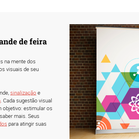
ande de feira
es na mente dos
os visuais de seu
ande,
sinalização
e
a
. Cada sugestão visual
objetivo: estimular os
m saber mais. Seus
ados
para atingir suas