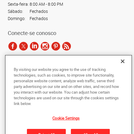
Sexta-feira:
8:00 AM - 8:00 PM
Sábado:
Fechados
Domingo:
Fechados
Conecte-se conosco
De acordo com as leis de direitos autorais, esta documentação não pode ser
By visiting our website you agree to the use of tracking
copiada, fotocopiada, reproduzida, traduzida ou reduzida a qualquer meio
technologies, such as cookies, to improve site functionality,
eletrônico ou forma legível por máquina, no todo ou em parte, sem o
personalize website content, analyze web traffic, serve third
consentimento prévio por escrito da AlphaGraphics Brasil.
party advertising on our site and on other sites, and record how
you interact with our website. You can adjust how certain
Copyright © 2024 AlphaGraphics Printshops do Brasil. Todos os direitos
technologies are used on our site through the cookies settings
reservados.
link below.
Avenida das Nações Unidas, 12901 - Loja 145
,
São Paulo
,
Sao Paulo
04578-
000
BR
Cookie Settings
De volta ao topo