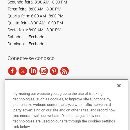
Segunda-feira:
8:00 AM - 8:00 PM
Terça-feira:
8:00 AM - 8:00 PM
Quarta-feira:
8:00 AM - 8:00 PM
Quinta-feira:
8:00 AM - 8:00 PM
Sexta-feira:
8:00 AM - 8:00 PM
Sábado:
Fechados
Domingo:
Fechados
Conecte-se conosco
De acordo com as leis de direitos autorais, esta documentação não pode ser
By visiting our website you agree to the use of tracking
copiada, fotocopiada, reproduzida, traduzida ou reduzida a qualquer meio
technologies, such as cookies, to improve site functionality,
eletrônico ou forma legível por máquina, no todo ou em parte, sem o
personalize website content, analyze web traffic, serve third
consentimento prévio por escrito da AlphaGraphics Brasil.
party advertising on our site and on other sites, and record how
you interact with our website. You can adjust how certain
Copyright © 2024 AlphaGraphics Printshops do Brasil. Todos os direitos
technologies are used on our site through the cookies settings
reservados.
link below.
Avenida das Nações Unidas, 12901 - Loja 145
,
São Paulo
,
Sao Paulo
04578-