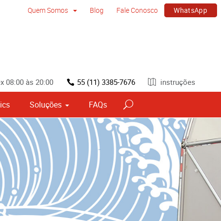
WhatsApp
Quem Somos
Blog
Fale Conosco
x 08:00 às 20:00
55 (11) 3385-7676
instruções
ics
Soluções
FAQs
vos
Sinalização por tipo e material