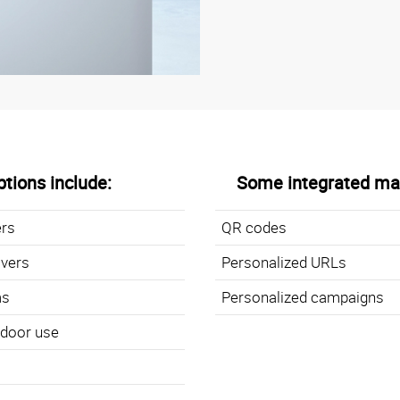
tions include:
Some integrated mar
ers
QR codes
overs
Personalized URLs
ms
Personalized campaigns
utdoor use