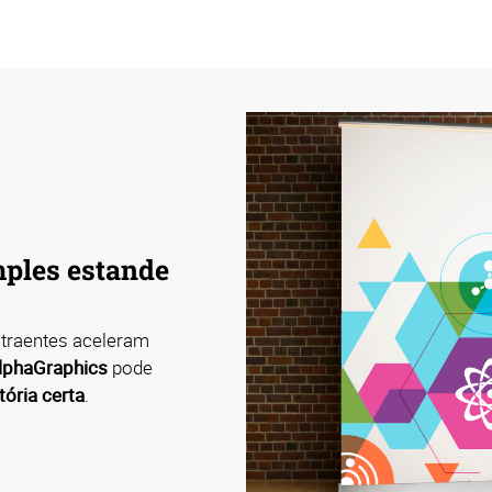
ples estande
atraentes aceleram
lphaGraphics
pode
tória certa
.