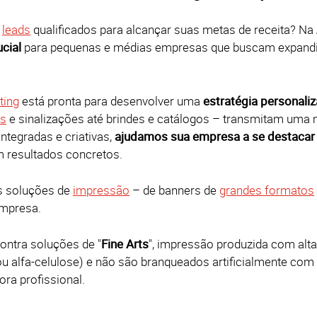
o
leads
qualificados para alcançar suas metas de receita?
Na
ucial
para pequenas e médias empresas que buscam expandir
ting
está pronta para desenvolver uma
estratégia personali
es
e sinalizações até brindes e catálogos – transmitam uma 
tegradas e criativas,
ajudamos sua empresa a se destacar 
m resultados concretos.
s soluções de
impressão
– de banners de
grandes formatos
empresa.
ontra soluções de "
Fine Arts
", impressão produzida com alta 
ou alfa-celulose) e não são branqueados artificialmente co
ra profissional.