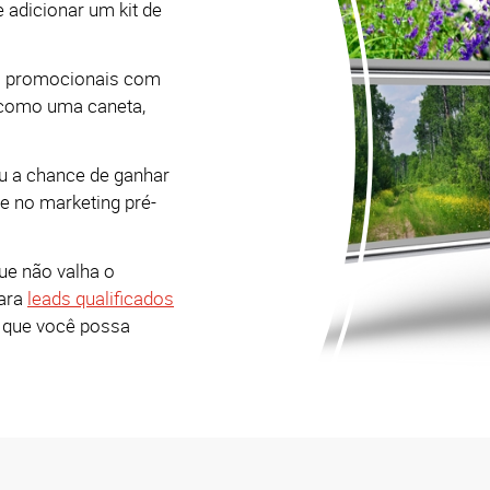
 adicionar um kit de
s promocionais com
es como uma caneta,
ou a chance de ganhar
 e no marketing pré-
e não valha o
para
leads qualificados
a que você possa