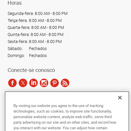
Horas
Segunda-feira:
8:00 AM - 8:00 PM
Terça-feira:
8:00 AM - 8:00 PM
Quarta-feira:
8:00 AM - 8:00 PM
Quinta-feira:
8:00 AM - 8:00 PM
Sexta-feira:
8:00 AM - 8:00 PM
Sábado:
Fechados
Domingo:
Fechados
Conecte-se conosco
De acordo com as leis de direitos autorais, esta documentação não pode ser
By visiting our website you agree to the use of tracking
copiada, fotocopiada, reproduzida, traduzida ou reduzida a qualquer meio
technologies, such as cookies, to improve site functionality,
eletrônico ou forma legível por máquina, no todo ou em parte, sem o
personalize website content, analyze web traffic, serve third
consentimento prévio por escrito da AlphaGraphics Brasil.
party advertising on our site and on other sites, and record how
you interact with our website. You can adjust how certain
Copyright © 2024 AlphaGraphics Printshops do Brasil. Todos os direitos