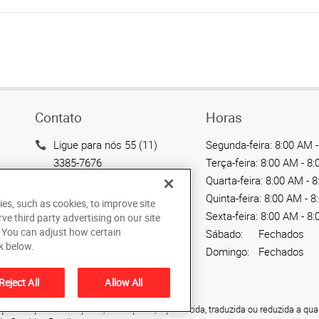
Contato
Horas
Ligue para nós 55 (11)
Segunda-feira:
8:00 AM -
3385-7676
Terça-feira:
8:00 AM - 8
Quarta-feira:
8:00 AM - 
Enviar um email
Quinta-feira:
8:00 AM - 8
ies, such as cookies, to improve site
Avenida das Nações
Sexta-feira:
8:00 AM - 8
rve third party advertising on our site
Unidas, 12901 - Loja 145
. You can adjust how certain
Sábado:
Fechados
São Paulo, SP 04578-000
k below.
Domingo:
Fechados
BR
Reject All
Allow All
ão não pode ser copiada, fotocopiada, reproduzida, traduzida ou reduzida a qua