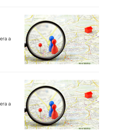
era a
.
era a
.