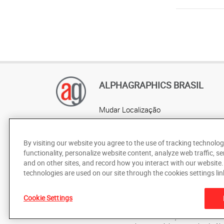
ALPHAGRAPHICS BRASIL
Mudar Localização
AlphaGraphics Brasil
Localização por estado
By visiting our website you agree to the use of tracking technolog
functionality, personalize website content, analyze web traffic, se
and on other sites, and record how you interact with our website
technologies are used on our site through the cookies settings lin
Cookie Settings
De acordo com as leis de direitos autorais, esta documentaç