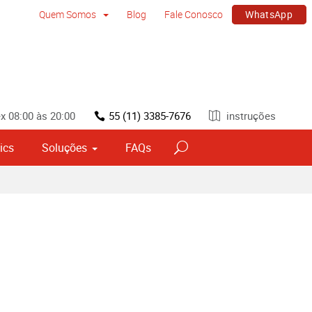
WhatsApp
Quem Somos
Blog
Fale Conosco
x 08:00 às 20:00
55 (11) 3385-7676
instruções
ics
Soluções
FAQs
vos
Sinalização por tipo e material