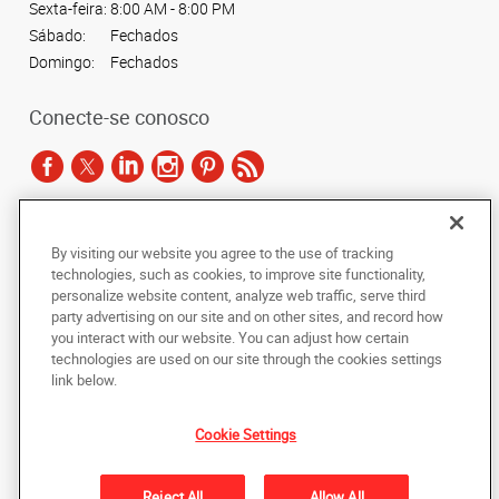
Sexta-feira:
8:00 AM - 8:00 PM
Sábado:
Fechados
Domingo:
Fechados
Conecte-se conosco
De acordo com as leis de direitos autorais, esta documentação não pode ser
By visiting our website you agree to the use of tracking
copiada, fotocopiada, reproduzida, traduzida ou reduzida a qualquer meio
technologies, such as cookies, to improve site functionality,
eletrônico ou forma legível por máquina, no todo ou em parte, sem o
personalize website content, analyze web traffic, serve third
consentimento prévio por escrito da AlphaGraphics Brasil.
party advertising on our site and on other sites, and record how
you interact with our website. You can adjust how certain
Copyright © 2024 AlphaGraphics Printshops do Brasil. Todos os direitos
technologies are used on our site through the cookies settings
reservados.
link below.
Avenida das Nações Unidas, 12901 - Loja 145
,
São Paulo
,
Sao Paulo
04578-
000
BR
Cookie Settings
De volta ao topo
Reject All
Allow All