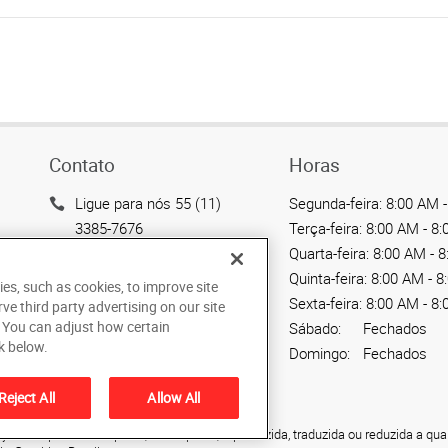
Contato
Horas
Ligue para nós 55 (11)
Segunda-feira:
8:00 AM -
3385-7676
Terça-feira:
8:00 AM - 8
Quarta-feira:
8:00 AM - 
Enviar um email
Quinta-feira:
8:00 AM - 8
ies, such as cookies, to improve site
Avenida das Nações
Sexta-feira:
8:00 AM - 8
rve third party advertising on our site
Unidas, 12901 - Loja 145
. You can adjust how certain
Sábado:
Fechados
São Paulo, SP 04578-000
k below.
Domingo:
Fechados
BR
Reject All
Allow All
ão não pode ser copiada, fotocopiada, reproduzida, traduzida ou reduzida a qua