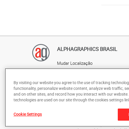
ALPHAGRAPHICS BRASIL
Mudar Localização
AlphaGraphics Brasil
Localização por estado
By visiting our website you agree to the use of tracking technolog
functionality, personalize website content, analyze web traffic, se
and on other sites, and record how you interact with our website
technologies are used on our site through the cookies settings lin
Cookie Settings
De acordo com as leis de direitos autorais, esta documentaç