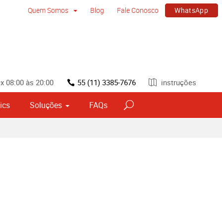
WhatsApp
Quem Somos
Blog
Fale Conosco
x 08:00 às 20:00
55 (11) 3385-7676
instruções
ics
Soluções
FAQs
vos
Sinalização por tipo e material