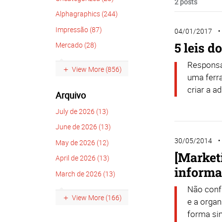
2 posts
Alphagraphics (244)
Impressão (87)
04/01/2017
5 leis 
Mercado (28)
Responsá
View More (856)
uma ferra
criar a a
Arquivo
July de 2026 (13)
June de 2026 (13)
30/05/2014
May de 2026 (12)
[Market
April de 2026 (13)
informa
March de 2026 (13)
Não conf
View More (166)
e a orga
forma si