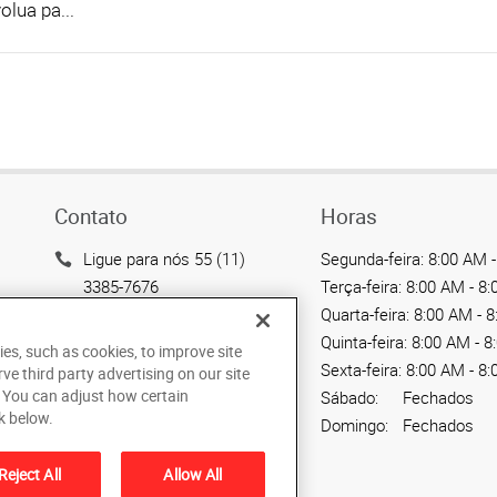
olua pa...
Contato
Horas
Ligue para nós 55 (11)
Segunda-feira:
8:00 AM -
3385-7676
Terça-feira:
8:00 AM - 8
Quarta-feira:
8:00 AM - 
Enviar um email
Quinta-feira:
8:00 AM - 8
ies, such as cookies, to improve site
Avenida das Nações
Sexta-feira:
8:00 AM - 8
rve third party advertising on our site
Unidas, 12901 - Loja 145
. You can adjust how certain
Sábado:
Fechados
São Paulo, SP 04578-000
k below.
Domingo:
Fechados
BR
Reject All
Allow All