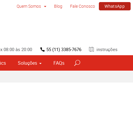
WhatsApp
Quem Somos
Blog
Fale Conosco
x 08:00 às 20:00
55 (11) 3385-7676
instruções
ics
Soluções
FAQs
vos
Sinalização por tipo e material