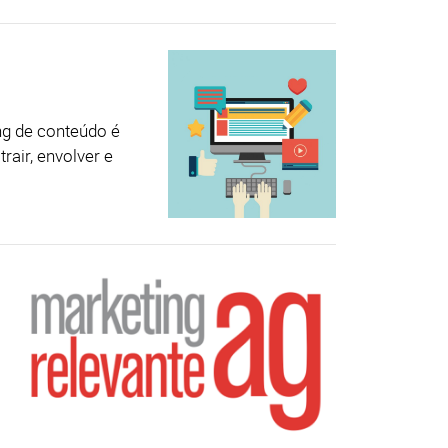
ng de conteúdo é
rair, envolver e