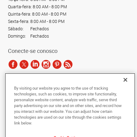
Quarta-feira:
8:00 AM - 8:00 PM
Quinta-feira:
8:00 AM - 8:00 PM
Sexta-feira:
8:00 AM - 8:00 PM
Sábado:
Fechados
Domingo:
Fechados
Conecte-se conosco
De acordo com as leis de direitos autorais, esta documentação não pode ser
By visiting our website you agree to the use of tracking
copiada, fotocopiada, reproduzida, traduzida ou reduzida a qualquer meio
technologies, such as cookies, to improve site functionality,
eletrônico ou forma legível por máquina, no todo ou em parte, sem o
personalize website content, analyze web traffic, serve third
consentimento prévio por escrito da AlphaGraphics Brasil.
party advertising on our site and on other sites, and record how
you interact with our website. You can adjust how certain
Copyright © 2024 AlphaGraphics Printshops do Brasil. Todos os direitos
technologies are used on our site through the cookies settings
reservados.
link below.
Avenida das Nações Unidas, 12901 - Loja 145
,
São Paulo
,
Sao Paulo
04578-
000
BR