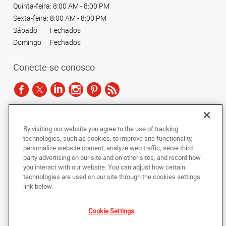
Quinta-feira:
8:00 AM - 8:00 PM
Sexta-feira:
8:00 AM - 8:00 PM
Sábado:
Fechados
Domingo:
Fechados
Conecte-se conosco
De acordo com as leis de direitos autorais, esta documentação não pode ser
By visiting our website you agree to the use of tracking
copiada, fotocopiada, reproduzida, traduzida ou reduzida a qualquer meio
technologies, such as cookies, to improve site functionality,
eletrônico ou forma legível por máquina, no todo ou em parte, sem o
personalize website content, analyze web traffic, serve third
consentimento prévio por escrito da AlphaGraphics Brasil.
party advertising on our site and on other sites, and record how
you interact with our website. You can adjust how certain
Copyright © 2024 AlphaGraphics Printshops do Brasil. Todos os direitos
technologies are used on our site through the cookies settings
reservados.
link below.
Avenida das Nações Unidas, 12901 - Loja 145
,
São Paulo
,
Sao Paulo
04578-
000
BR
Cookie Settings