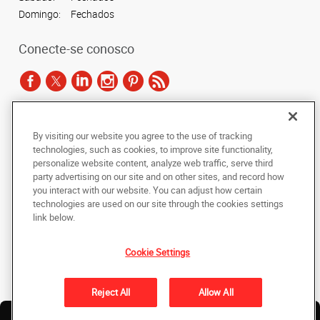
Domingo:
Fechados
Conecte-se conosco
De acordo com as leis de direitos autorais, esta documentação não pode ser
By visiting our website you agree to the use of tracking
copiada, fotocopiada, reproduzida, traduzida ou reduzida a qualquer meio
technologies, such as cookies, to improve site functionality,
eletrônico ou forma legível por máquina, no todo ou em parte, sem o
personalize website content, analyze web traffic, serve third
consentimento prévio por escrito da AlphaGraphics Brasil.
party advertising on our site and on other sites, and record how
you interact with our website. You can adjust how certain
Copyright © 2024 AlphaGraphics Printshops do Brasil. Todos os direitos
technologies are used on our site through the cookies settings
reservados.
link below.
Avenida das Nações Unidas, 12901 - Loja 145
,
São Paulo
,
Sao Paulo
04578-
000
BR
Cookie Settings
De volta ao topo
Reject All
Allow All
Política de Privacidade
Solicite
Envie um
Nossos