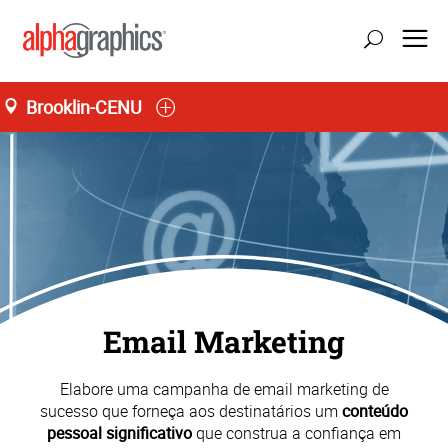
Brooklin-CENU
Seg-Sex 08:00 às 20:00
55 (11) 3385-7676
Email Marketing
Elabore uma campanha de email marketing de
sucesso que forneça aos destinatários um
conteúdo
pessoal significativo
que construa a confiança em